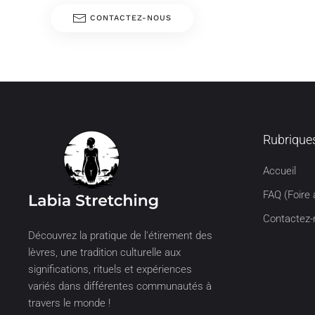
CONTACTEZ-NOUS
Rubrique
Accueil
FAQ (Foire 
Contactez-
Découvrez la pratique de l'étirement des 
lèvres, une tradition culturelle aux 
significations, rituels et expériences 
variés dans différentes communautés à 
travers le monde !